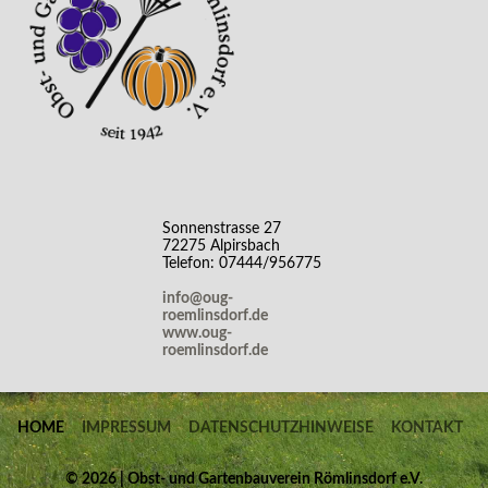
Sonnenstrasse 27
72275 Alpirsbach
Telefon: 07444/956775
info@oug-
roemlinsdorf.de
www.oug-
roemlinsdorf.de
HOME
IMPRESSUM
DATENSCHUTZHINWEISE
KONTAKT
©
2026 | Obst- und Gartenbauverein Römlinsdorf e.V.